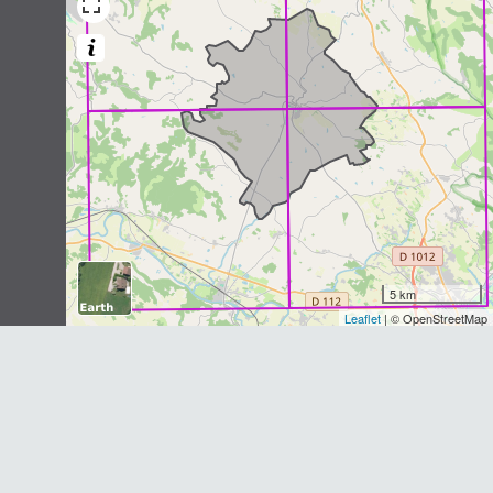
Meles meles
(Linnaeus, 1758)
4
observations
Dernière observation en
2018
Fiche espèce
Fouine
Martes foina
(Erxleben, 1777)
2
observations
Dernière observation en
2005
Fiche espèce
Rat surmulot
Rattus norvegicus
(Berkenhout,
1769)
5 km
Leaflet
| © OpenStreetMap
2
observations
Dernière observation en
2014
Fiche espèce
Lapin de garenne
Oryctolagus cuniculus
(Linnaeus,
1758)
2
observations
Dernière observation en
2020
Fiche espèce