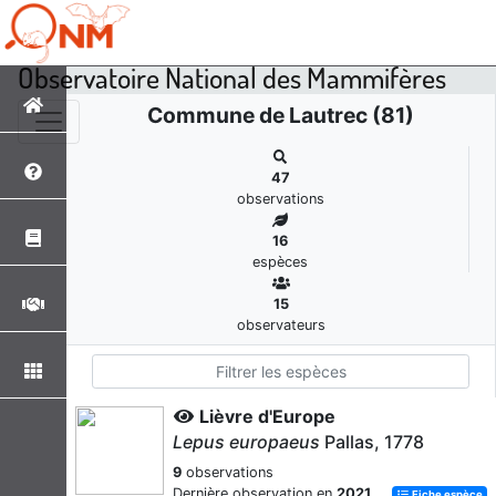
Observatoire National des Mammifères
Commune de Lautrec (81)
47
observations
16
espèces
15
observateurs
Lièvre d'Europe
Lepus europaeus
Pallas, 1778
9
observations
Dernière observation en
2021
Fiche espèce