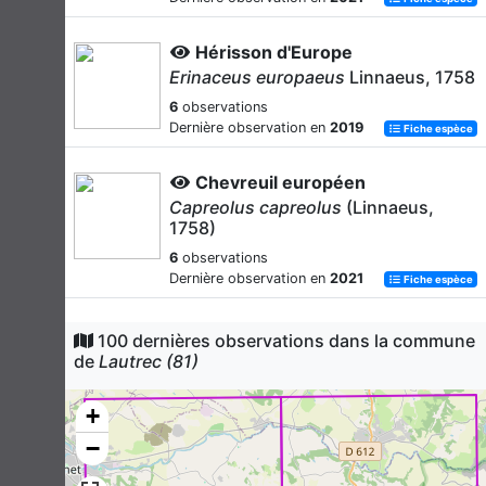
Hérisson d'Europe
Erinaceus europaeus
Linnaeus, 1758
6
observations
Dernière observation en
2019
Fiche espèce
Chevreuil européen
Capreolus capreolus
(Linnaeus,
1758)
6
observations
Dernière observation en
2021
Fiche espèce
Écureuil roux
100 dernières observations dans la commune
Sciurus vulgaris
Linnaeus, 1758
de
Lautrec (81)
6
observations
Dernière observation en
2019
+
Fiche espèce
−
Blaireau européen