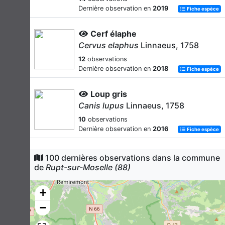
Dernière observation en
2019
Fiche espèce
Cerf élaphe
Cervus elaphus
Linnaeus, 1758
12
observations
Dernière observation en
2018
Fiche espèce
Loup gris
Canis lupus
Linnaeus, 1758
10
observations
Dernière observation en
2016
Fiche espèce
Lièvre d'Europe
100 dernières observations dans la commune
Lepus europaeus
Pallas, 1778
de
Rupt-sur-Moselle (88)
10
observations
Dernière observation en
2011
+
Fiche espèce
−
Murin à moustaches