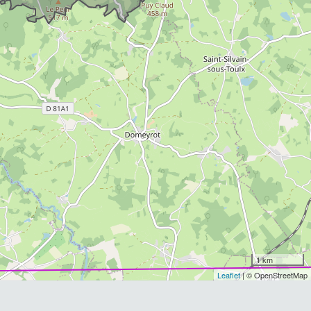
1 km
Leaflet
| © OpenStreetMap