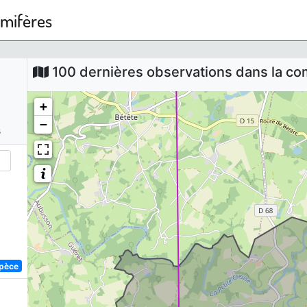
mmifères
100 dernières observations dans la 
+
−
s
spèce