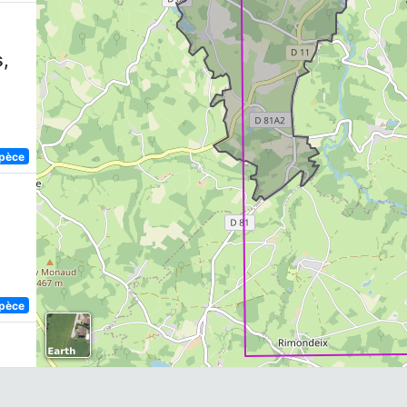
,
spèce
spèce