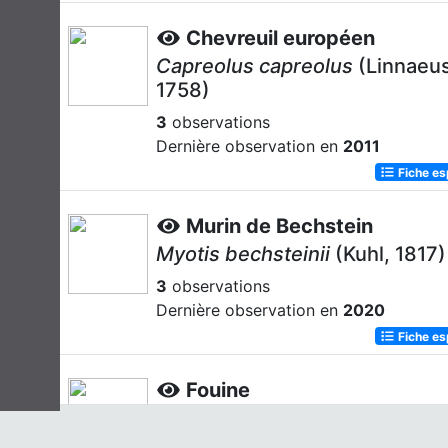
Chevreuil européen
Capreolus capreolus
(Linnaeus
1758)
3
observations
Dernière observation en
2011
Fiche e
Murin de Bechstein
Myotis bechsteinii
(Kuhl, 1817)
3
observations
Dernière observation en
2020
Fiche e
Fouine
Martes foina
(Erxleben, 1777)