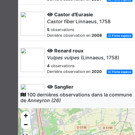
Castor d'Eurasie
Castor fiber
Linnaeus, 1758
5
observations
Dernière observation en
2008
Fiche espèce
Renard roux
Vulpes vulpes
(Linnaeus, 1758)
4
observations
Dernière observation en
2020
Fiche espèce
Sanglier
Sus scrofa
Linnaeus, 1758
100 dernières observations dans la commune
de
Anneyron (26)
4
observations
Dernière observation en
2011
Fiche espèce
+
Fouine
−
Martes foina
(Erxleben, 1777)