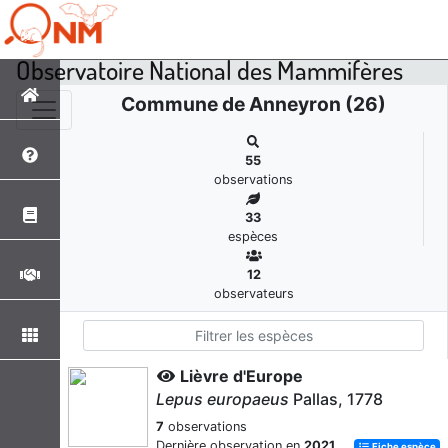
Observatoire National des Mammifères
Commune de Anneyron (26)
55
observations
33
espèces
12
observateurs
Lièvre d'Europe
Lepus europaeus
Pallas, 1778
7
observations
Dernière observation en
2021
Fiche espèce