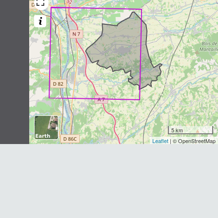
3
observations
Dernière observation en
2015
Fiche espèce
Hérisson d'Europe
Erinaceus europaeus
Linnaeus, 1758
2
observations
Dernière observation en
2019
Fiche espèce
Blaireau européen
Meles meles
(Linnaeus, 1758)
2
observations
5 km
Dernière observation en
2010
Fiche espèce
Leaflet
| © OpenStreetMap
Chevreuil européen
Capreolus capreolus
(Linnaeus,
1758)
2
observations
Dernière observation en
2017
Fiche espèce