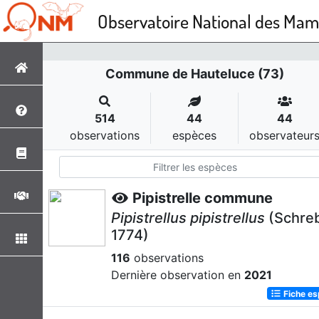
Observatoire National des Ma
Commune de Hauteluce (73)
514
44
44
observations
espèces
observateur
Pipistrelle commune
Pipistrellus pipistrellus
(Schreb
1774)
116
observations
Dernière observation en
2021
Fiche e