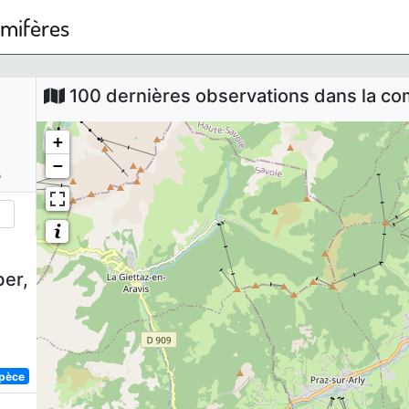
mmifères
100 dernières observations dans la 
+
−
s
er,
spèce