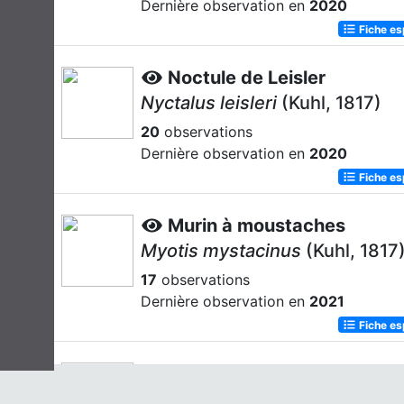
Dernière observation en
2020
Fiche e
Noctule de Leisler
Nyctalus leisleri
(Kuhl, 1817)
20
observations
Dernière observation en
2020
Fiche e
Murin à moustaches
Myotis mystacinus
(Kuhl, 1817
17
observations
Dernière observation en
2021
Fiche e
Chevreuil européen
Capreolus capreolus
(Linnaeus