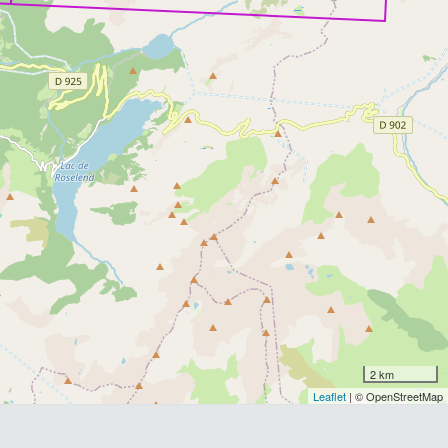
2 km
Leaflet
| © OpenStreetMap