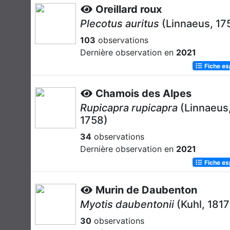
Oreillard roux
Plecotus auritus
(Linnaeus, 17
103
observations
Dernière observation en
2021
Fiche e
Chamois des Alpes
Rupicapra rupicapra
(Linnaeus
1758)
34
observations
Dernière observation en
2021
Fiche e
Murin de Daubenton
Myotis daubentonii
(Kuhl, 1817
30
observations