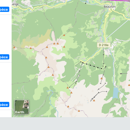
spèce
spèce
)
spèce
,