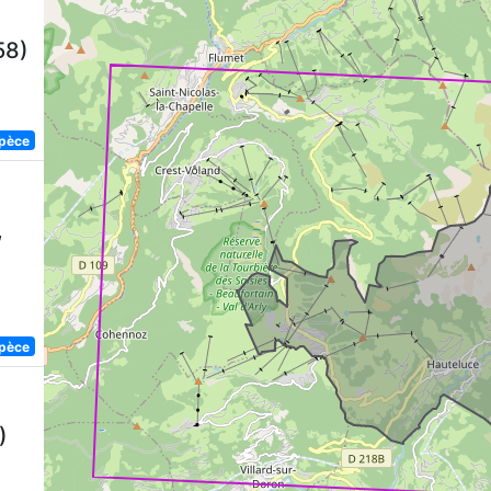
58)
spèce
,
spèce
)