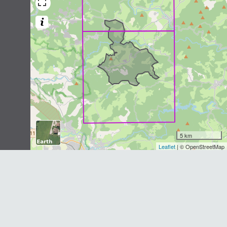
Pipistrelle commune
Pipistrellus pipistrellus
(Schreber,
1774)
4
observations
Dernière observation en
2001
Fiche espèce
Renard roux
Vulpes vulpes
(Linnaeus, 1758)
4
observations
Dernière observation en
2022
Fiche espèce
5 km
Blaireau européen
Leaflet
| © OpenStreetMap
Meles meles
(Linnaeus, 1758)
4
observations
Dernière observation en
2022
Fiche espèce
Murin à oreilles échancrées
Myotis emarginatus
(É. Geoffroy
Saint-Hilaire, 1806)