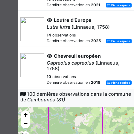
Dernière observation en
2021
Fiche espèce
Loutre d'Europe
Lutra lutra
(Linnaeus, 1758)
14
observations
Dernière observation en
2025
Fiche espèce
Chevreuil européen
Capreolus capreolus
(Linnaeus,
1758)
10
observations
Dernière observation en
2018
Fiche espèce
100 dernières observations dans la commune
Grand rhinolophe
de
Cambounès (81)
Rhinolophus ferrumequinum
(Schreber, 1774)
+
6
observations
−
Dernière observation en
2014
Fiche espèce