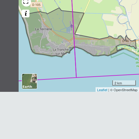
4
observations
Dernière observation en
2021
Fiche espèce
Renard roux
Vulpes vulpes
(Linnaeus, 1758)
3
observations
Dernière observation en
2021
Fiche espèce
Phoque gris
Halichoerus grypus
(Fabricius, 1791)
2
observations
2 km
Dernière observation en
2007
Fiche espèce
Leaflet
| © OpenStreetMap
Hérisson d'Europe
Erinaceus europaeus
Linnaeus, 1758
1
observation
Dernière observation en
2021
Fiche espèce
Crocidure musette