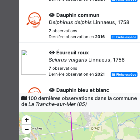
Dauphin commun
Delphinus delphis
Linnaeus, 1758
7
observations
Dernière observation en
2016
Fiche espèce
Écureuil roux
Sciurus vulgaris
Linnaeus, 1758
7
observations
Dernière observation en
2021
Fiche espèce
Dauphin bleu et blanc
Stenella coeruleoalba
(Meyen, 1833)
100 dernières observations dans la commune
de
La Tranche-sur-Mer (85)
6
observations
Dernière observation en
2016
Fiche espèce
+
Blaireau européen
−
Meles meles
(Linnaeus, 1758)