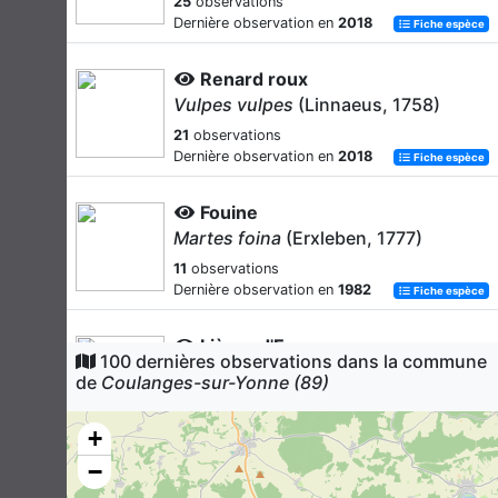
25
observations
Dernière observation en
2018
Fiche espèce
Renard roux
Vulpes vulpes
(Linnaeus, 1758)
21
observations
Dernière observation en
2018
Fiche espèce
Fouine
Martes foina
(Erxleben, 1777)
11
observations
Dernière observation en
1982
Fiche espèce
Lièvre d'Europe
100 dernières observations dans la commune
Lepus europaeus
Pallas, 1778
de
Coulanges-sur-Yonne (89)
11
observations
Dernière observation en
2007
Fiche espèce
+
−
Blaireau européen