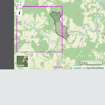
Meles meles
(Linnaeus, 1758)
10
observations
Dernière observation en
2016
Fiche espèce
Chevreuil européen
Capreolus capreolus
(Linnaeus,
1758)
10
observations
Dernière observation en
2021
Fiche espèce
Lapin de garenne
Oryctolagus cuniculus
(Linnaeus,
5 km
1758)
Leaflet
| © OpenStreetMap
10
observations
Dernière observation en
1982
Fiche espèce
Rat musqué
Ondatra zibethicus
(Linnaeus, 1766)
7
observations