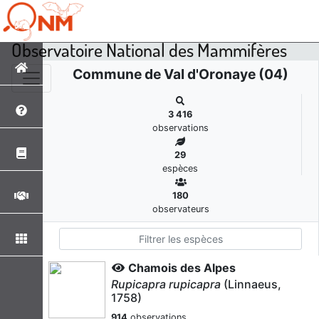
Observatoire National des Mammifères
Commune de Val d'Oronaye (04)
3 416
observations
29
espèces
180
observateurs
Chamois des Alpes
Rupicapra rupicapra
(Linnaeus,
1758)
914
observations