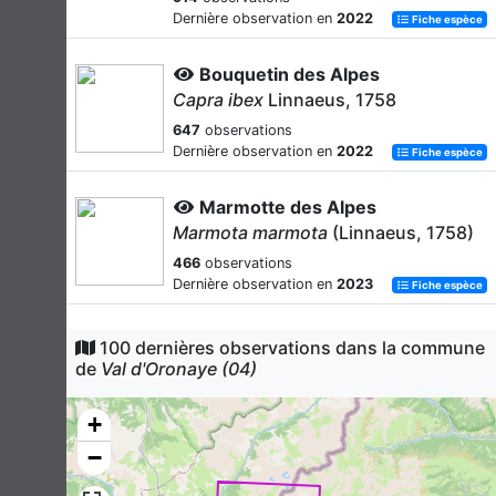
Dernière observation en
2022
Fiche espèce
Bouquetin des Alpes
Capra ibex
Linnaeus, 1758
647
observations
Dernière observation en
2022
Fiche espèce
Marmotte des Alpes
Marmota marmota
(Linnaeus, 1758)
466
observations
Dernière observation en
2023
Fiche espèce
Cerf élaphe
100 dernières observations dans la commune
Cervus elaphus
Linnaeus, 1758
de
Val d'Oronaye (04)
426
observations
Dernière observation en
2023
+
Fiche espèce
−
Chevreuil européen