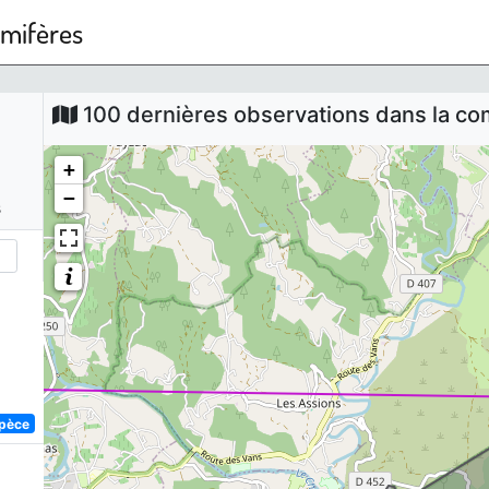
mmifères
100 dernières observations dans la 
+
−
s
spèce