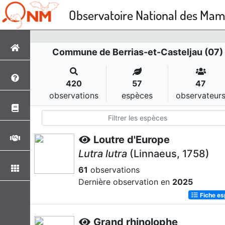
Observatoire National des Ma
Commune de Berrias-et-Casteljau (07)
420
57
47
observations
espèces
observateur
Loutre d'Europe
Lutra lutra
(Linnaeus, 1758)
61
observations
Dernière observation en
2025
Fiche e
Grand rhinolophe