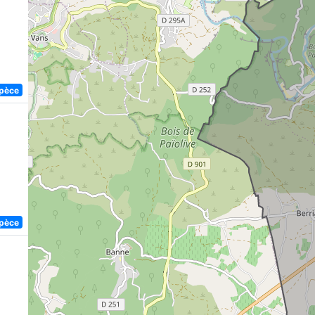
spèce
spèce