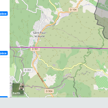
spèce
spèce
spèce