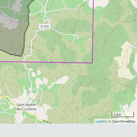
1 km
Leaflet
| © OpenStreetMap