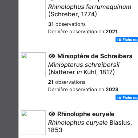
Rhinolophus ferrumequinum
(Schreber, 1774)
31
observations
Dernière observation en
2021
Fiche e
Minioptère de Schreibers
Miniopterus schreibersii
(Natterer
in
Kuhl, 1817)
21
observations
Dernière observation en
2023
Fiche e
Rhinolophe euryale
Rhinolophus euryale
Blasius,
1853