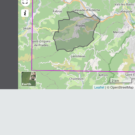
Longchamps, 1836)
3
observations
Dernière observation en
1983
Fiche espèce
Mulot sylvestre
Apodemus sylvaticus
(Linnaeus,
1758)
3
observations
Dernière observation en
1983
Fiche espèce
Blaireau européen
Meles meles
(Linnaeus, 1758)
2 km
Leaflet
| © OpenStreetMap
2
observations
Dernière observation en
2018
Fiche espèce
Sanglier
Sus scrofa
Linnaeus, 1758
2
observations
Dernière observation en
1985
Fiche espèce