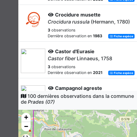
Crocidure musette
Crocidura russula
(Hermann, 1780)
3
observations
Dernière observation en
1983
Fiche espèce
Castor d'Eurasie
Castor fiber
Linnaeus, 1758
3
observations
Dernière observation en
2021
Fiche espèce
Campagnol agreste
Microtus agrestis
(Linnaeus, 1761)
100 dernières observations dans la commune
de
Prades (07)
3
observations
Dernière observation en
1983
Fiche espèce
+
Campagnol souterrain
−
Microtus subterraneus
(de Sélys-