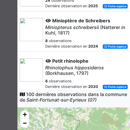
24
observations
Dernière observation en
2025
Fiche espèce
Minioptère de Schreibers
Miniopterus schreibersii
(Natterer
in
Kuhl, 1817)
8
observations
Dernière observation en
2024
Fiche espèce
Petit rhinolophe
Rhinolophus hipposideros
(Borkhausen, 1797)
6
observations
Dernière observation en
2020
Fiche espèce
100 dernières observations dans la commune
de
Saint-Fortunat-sur-Eyrieux (07)
Blaireau européen
Meles meles
(Linnaeus, 1758)
+
6
observations
Dernière observation en
2021
−
Fiche espèce