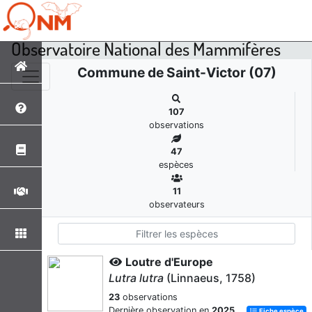
Observatoire National des Mammifères
Commune de Saint-Victor (07)
107
observations
47
espèces
11
observateurs
Loutre d'Europe
Lutra lutra
(Linnaeus, 1758)
23
observations
Dernière observation en
2025
Fiche espèce