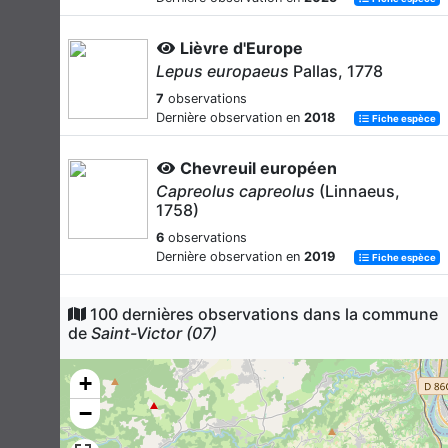
Lièvre d'Europe
Lepus europaeus
Pallas, 1778
7
observations
Dernière observation en
2018
Fiche espèce
Chevreuil européen
Capreolus capreolus
(Linnaeus,
1758)
6
observations
Dernière observation en
2019
Fiche espèce
Renard roux
100 dernières observations dans la commune
Vulpes vulpes
(Linnaeus, 1758)
de
Saint-Victor (07)
5
observations
Dernière observation en
2020
+
Fiche espèce
−
Sanglier