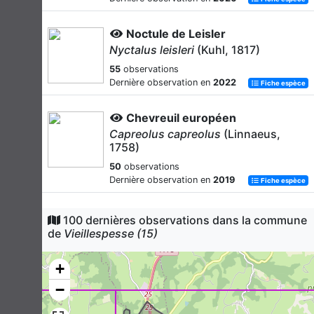
Noctule de Leisler
Nyctalus leisleri
(Kuhl, 1817)
55
observations
Dernière observation en
2022
Fiche espèce
Chevreuil européen
Capreolus capreolus
(Linnaeus,
1758)
50
observations
Dernière observation en
2019
Fiche espèce
Lièvre d'Europe
100 dernières observations dans la commune
Lepus europaeus
Pallas, 1778
de
Vieillespesse (15)
33
observations
Dernière observation en
2021
+
Fiche espèce
−
Pipistrelle commune