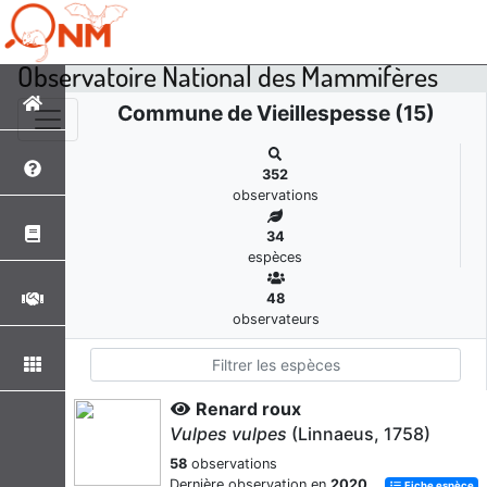
Observatoire National des Mammifères
Commune de Vieillespesse (15)
352
observations
34
espèces
48
observateurs
Renard roux
Vulpes vulpes
(Linnaeus, 1758)
58
observations
Dernière observation en
2020
Fiche espèce