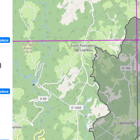
spèce
)
spèce