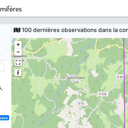
mmifères
100 dernières observations dans la 
+
−
s
,
spèce