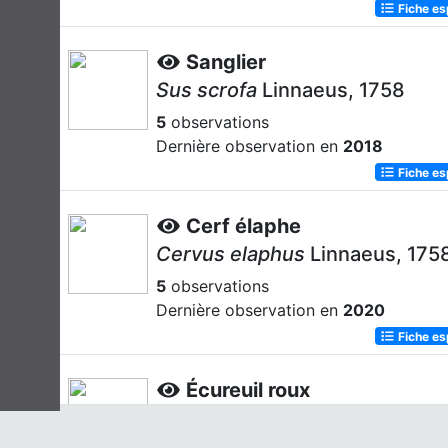
Fiche e
Sanglier
Sus scrofa
Linnaeus, 1758
5
observations
Dernière observation en
2018
Fiche e
Cerf élaphe
Cervus elaphus
Linnaeus, 175
5
observations
Dernière observation en
2020
Fiche e
Écureuil roux
Sciurus vulgaris
Linnaeus, 175