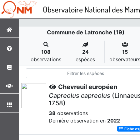
Observatoire National des Ma
Commune de Latronche (19)
108
24
15
observations
espèces
observateur
Chevreuil européen
Capreolus capreolus
(Linnaeus
1758)
38
observations
Dernière observation en
2022
Fiche e