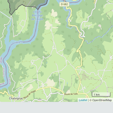
1 km
Leaflet
| © OpenStreetMap