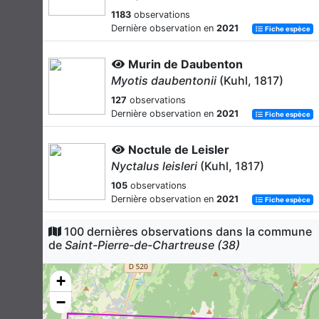
1183
observations
Dernière observation en
2021
Fiche espèce
Murin de Daubenton
Myotis daubentonii
(Kuhl, 1817)
127
observations
Dernière observation en
2021
Fiche espèce
Noctule de Leisler
Nyctalus leisleri
(Kuhl, 1817)
105
observations
Dernière observation en
2021
Fiche espèce
100 dernières observations dans la commune
Barbastelle d'Europe
de
Saint-Pierre-de-Chartreuse (38)
Barbastella barbastellus
(Schreber,
1774)
+
66
observations
Dernière observation en
2021
−
Fiche espèce