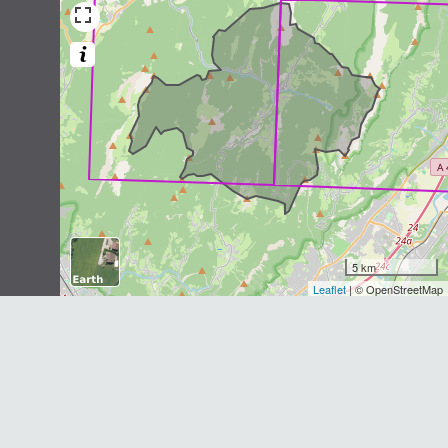
Chamois des Alpes
Rupicapra rupicapra
(Linnaeus,
1758)
49
observations
Dernière observation en
2023
Fiche espèce
Murin à oreilles échancrées
Myotis emarginatus
(É. Geoffroy
Saint-Hilaire, 1806)
43
observations
Dernière observation en
2021
Fiche espèce
5 km
Leaflet
| © OpenStreetMap
Pipistrelle de Kuhl
Pipistrellus kuhlii
(Natterer
in
Kuhl,
1817)
43
observations
Dernière observation en
2021
Fiche espèce
Sérotine de Nilsson