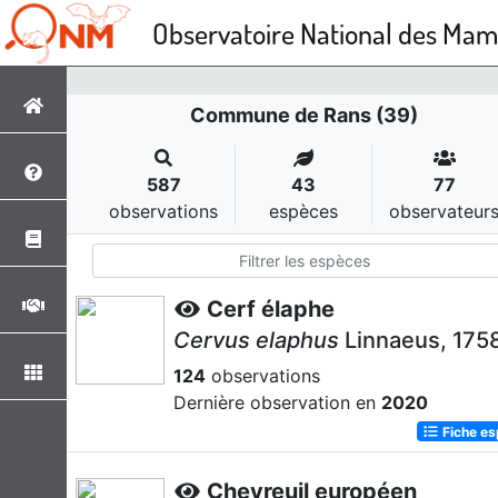
Observatoire National des Ma
Commune de Rans (39)
587
43
77
observations
espèces
observateur
Cerf élaphe
Cervus elaphus
Linnaeus, 175
124
observations
Dernière observation en
2020
Fiche e
Chevreuil européen