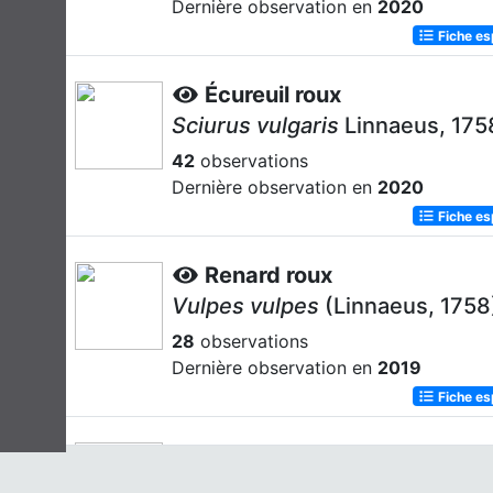
Dernière observation en
2020
Fiche e
Écureuil roux
Sciurus vulgaris
Linnaeus, 175
42
observations
Dernière observation en
2020
Fiche e
Renard roux
Vulpes vulpes
(Linnaeus, 1758
28
observations
Dernière observation en
2019
Fiche e
Blaireau européen
Meles meles
(Linnaeus, 1758)