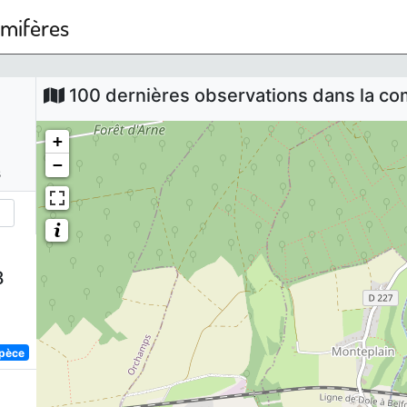
mmifères
100 dernières observations dans la 
+
−
s
8
spèce