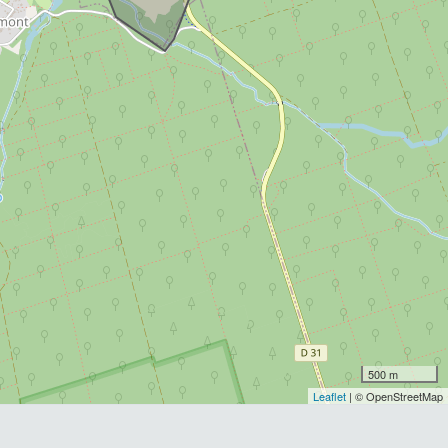
500 m
Leaflet
| © OpenStreetMap