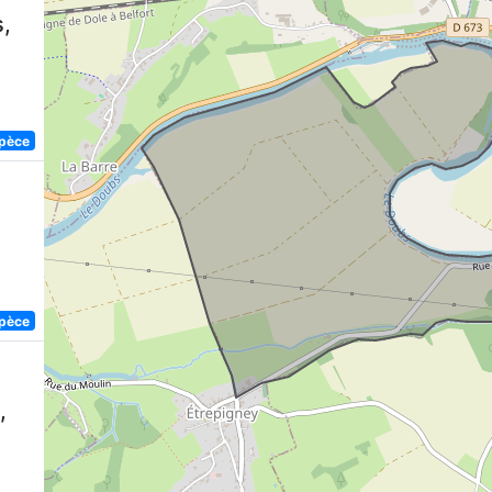
,
spèce
spèce
,