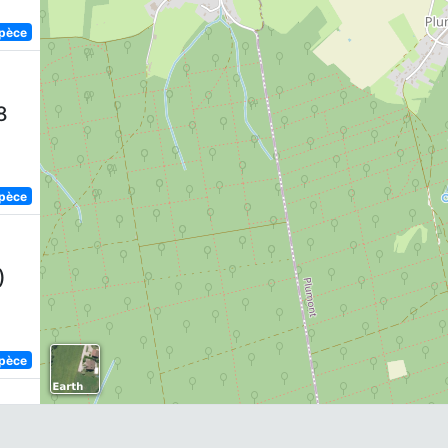
spèce
8
spèce
)
spèce