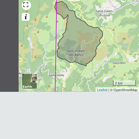
Castor d'Eurasie
Castor fiber
Linnaeus, 1758
32
observations
Dernière observation en
2018
Fiche espèce
Pipistrelle de Kuhl
Pipistrellus kuhlii
(Natterer
in
Kuhl,
1817)
32
observations
Dernière observation en
2019
Fiche espèce
2 km
Leaflet
| © OpenStreetMap
Barbastelle d'Europe
Barbastella barbastellus
(Schreber,
1774)
31
observations
Dernière observation en
2018
Fiche espèce
Murin de Natterer