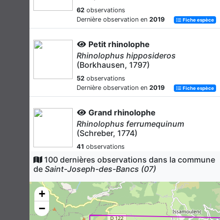
62
observations
Dernière observation en
2019
Fiche espèce
Petit rhinolophe
Rhinolophus hipposideros
(Borkhausen, 1797)
52
observations
Dernière observation en
2019
Fiche espèce
Grand rhinolophe
Rhinolophus ferrumequinum
(Schreber, 1774)
41
observations
Dernière observation en
2019
Fiche espèce
100 dernières observations dans la commune
de
Saint-Joseph-des-Bancs (07)
Murin de Daubenton
Myotis daubentonii
(Kuhl, 1817)
+
40
observations
−
Dernière observation en
2019
Fiche espèce