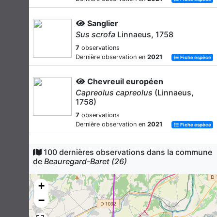
Sanglier
Sus scrofa
Linnaeus, 1758
7
observations
Dernière observation en
2021
Fiche espèce
Chevreuil européen
Capreolus capreolus
(Linnaeus,
1758)
7
observations
Dernière observation en
2021
Fiche espèce
Écureuil roux
100 dernières observations dans la commune
Sciurus vulgaris
Linnaeus, 1758
de
Beauregard-Baret (26)
7
observations
Dernière observation en
2021
+
Fiche espèce
−
Chamois des Alpes