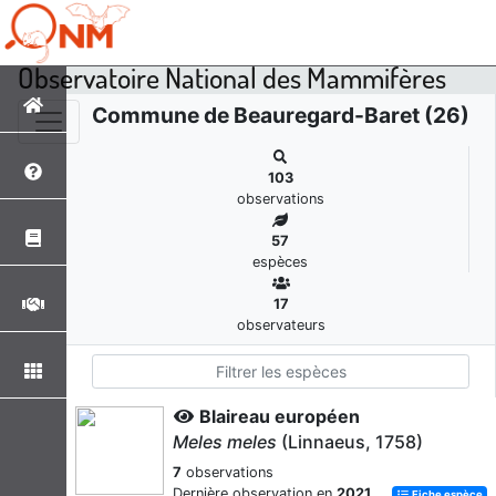
Observatoire National des Mammifères
Commune de Beauregard-Baret (26)
103
observations
57
espèces
17
observateurs
Blaireau européen
Meles meles
(Linnaeus, 1758)
7
observations
Dernière observation en
2021
Fiche espèce