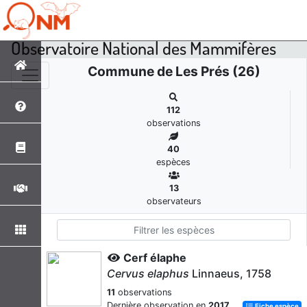
Observatoire National des Mammifères
Commune de Les Prés (26)
112
observations
40
espèces
13
observateurs
Cerf élaphe
Cervus elaphus
Linnaeus, 1758
11
observations
Dernière observation en
2017
Fiche espèce