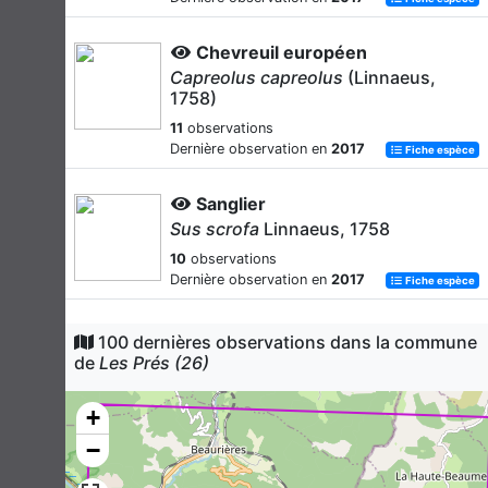
Chevreuil européen
Capreolus capreolus
(Linnaeus,
1758)
11
observations
Dernière observation en
2017
Fiche espèce
Sanglier
Sus scrofa
Linnaeus, 1758
10
observations
Dernière observation en
2017
Fiche espèce
Pipistrelle commune
100 dernières observations dans la commune
Pipistrellus pipistrellus
(Schreber,
de
Les Prés (26)
1774)
7
observations
+
Dernière observation en
2020
Fiche espèce
−
Lièvre d'Europe