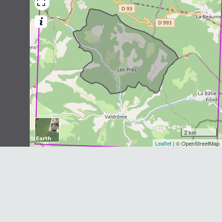
Lepus europaeus
Pallas, 1778
7
observations
Dernière observation en
2017
Fiche espèce
Petit rhinolophe
Rhinolophus hipposideros
(Borkhausen, 1797)
6
observations
Dernière observation en
2021
Fiche espèce
Chamois des Alpes
2 km
Rupicapra rupicapra
(Linnaeus,
Leaflet
| © OpenStreetMap
1758)
5
observations
Dernière observation en
2017
Fiche espèce
Murin à oreilles échancrées
Myotis emarginatus
(É. Geoffroy
Saint-Hilaire, 1806)