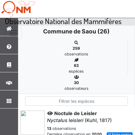
Observatoire National des Mammifères
Commune de Saou (26)
259
observations
63
espèces
30
observateurs
Noctule de Leisler
Nyctalus leisleri
(Kuhl, 1817)
13
observations
Dernière observation en
2020
Fiche espèce