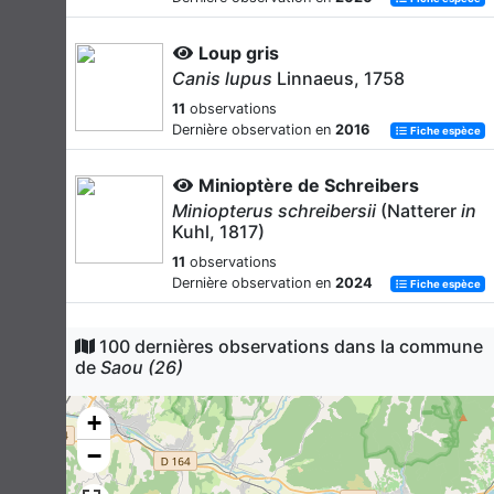
Loup gris
Canis lupus
Linnaeus, 1758
11
observations
Dernière observation en
2016
Fiche espèce
Minioptère de Schreibers
Miniopterus schreibersii
(Natterer
in
Kuhl, 1817)
11
observations
Dernière observation en
2024
Fiche espèce
Blaireau européen
100 dernières observations dans la commune
Meles meles
(Linnaeus, 1758)
de
Saou (26)
10
observations
Dernière observation en
2021
+
Fiche espèce
−
Sanglier