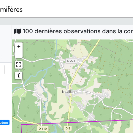
mmifères
100 dernières observations dans la 
+
−
s
spèce