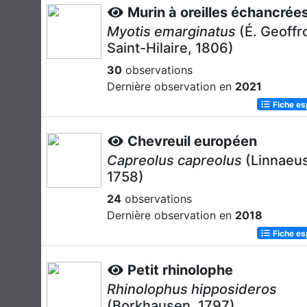
Murin à oreilles échancrée
Myotis emarginatus
(É. Geoffr
Saint-Hilaire, 1806)
30
observations
Dernière observation en
2021
Fiche e
Chevreuil européen
Capreolus capreolus
(Linnaeus
1758)
24
observations
Dernière observation en
2018
Fiche e
Petit rhinolophe
Rhinolophus hipposideros
(Borkhausen, 1797)