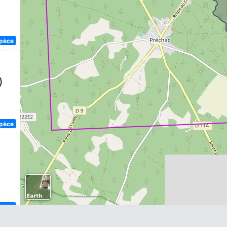
spèce
)
spèce
spèce