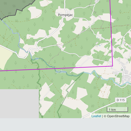
1 km
Leaflet
| © OpenStreetMap