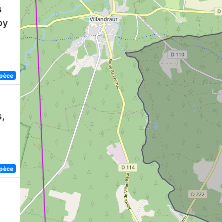
s
oy
spèce
,
spèce