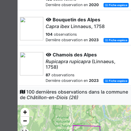
Dernière observation en
2020
Fiche espèce
Bouquetin des Alpes
Capra ibex
Linnaeus, 1758
104
observations
Dernière observation en
2023
Fiche espèce
Chamois des Alpes
Rupicapra rupicapra
(Linnaeus,
1758)
87
observations
Dernière observation en
2023
Fiche espèce
100 dernières observations dans la commune
Vespère de Savi
de
Châtillon-en-Diois (26)
Hypsugo savii
(Bonaparte, 1837)
73
observations
+
Dernière observation en
2020
Fiche espèce
−
Molosse de Cestoni